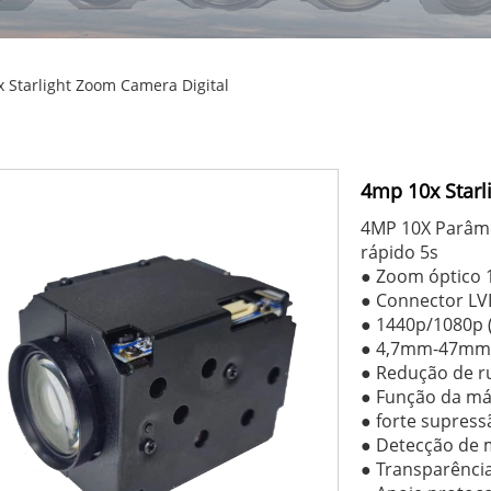
 Starlight Zoom Camera Digital
4mp 10x Starl
4MP 10X Parâmet
rápido 5s
● Zoom óptico 1
● Connector LVD
● 1440p/1080p 
● 4,7mm-47m
● Redução de ruí
● Função da má
● forte supress
● Detecção de
● Transparênci