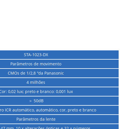
STA-1023-DX
Parâmetros de movimento
CMOs de 1/2,8 "da Panasonic
4 milhões
Cor: 0,02 lux; preto e branco: 0,001 lux
＞ 50dB
tro ICR automático, automático, cor, preto e branco
Parâmetros da lente
 - 47 mm, 10 x alterações ópticas e 32 x números