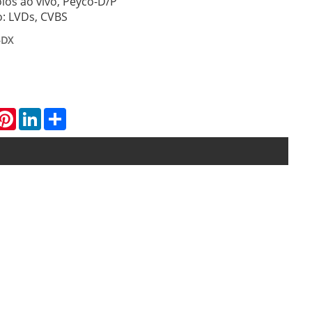
los ao vivo, Peyco-D/P
o: LVDs, CVBS
-DX
hatsApp
Pinterest
LinkedIn
Share