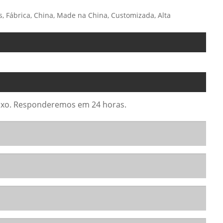
s, Fábrica, China, Made na China, Customizada, Alta
abaixo. Responderemos em 24 horas.