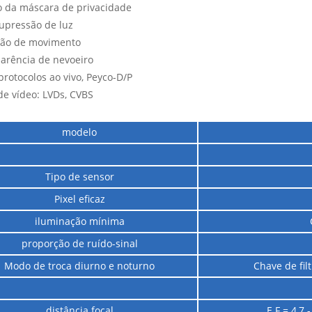
o da máscara de privacidade
supressão de luz
ção de movimento
arência de nevoeiro
protocolos ao vivo, Peyco-D/P
de vídeo: LVDs, CVBS
modelo
Tipo de sensor
Pixel eficaz
iluminação mínima
proporção de ruído-sinal
Modo de troca diurno e noturno
Chave de fil
distância focal
E F = 4,7