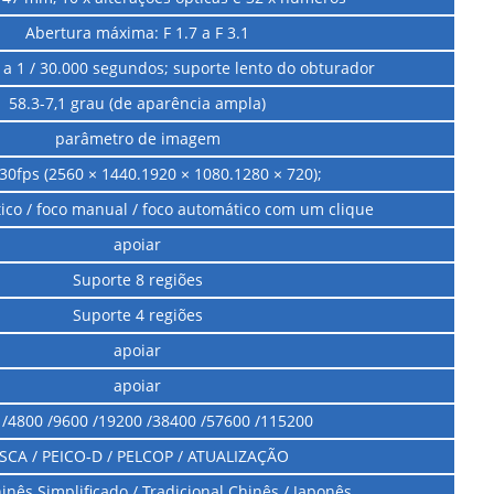
Abertura máxima: F 1.7 a F 3.1
a 1 / 30.000 segundos; suporte lento do obturador
58.3-7,1 grau (de aparência ampla)
parâmetro de imagem
30fps (2560 × 1440.1920 × 1080.1280 × 720);
ico / foco manual / foco automático com um clique
apoiar
Suporte 8 regiões
Suporte 4 regiões
apoiar
apoiar
 /4800 /9600 /19200 /38400 /57600 /115200
ISCA / PEICO-D / PELCOP / ATUALIZAÇÃO
hinês Simplificado / Tradicional Chinês / Japonês