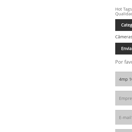
Hot Tags
Qualida
Categ
Câmeras
Envia
Por fav