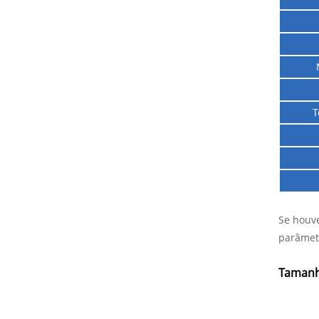
T
Se houve
parâmetr
Taman