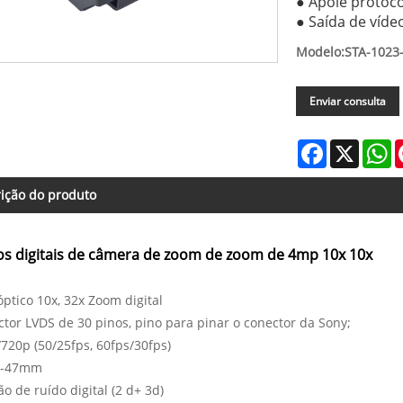
● Apoie protoco
● Saída de víde
Modelo:STA-1023
Enviar consulta
Facebook
X
W
ição do produto
s digitais de câmera de zoom de zoom de 4mp 10x 10x
ptico 10x, 32x Zoom digital
tor LVDS de 30 pinos, pino para pinar o conector da Sony;
720p (50/25fps, 60fps/30fps)
m-47mm
o de ruído digital (2 d+ 3d)