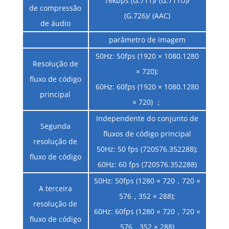
16kbps (G.711)/ (G.711U)/
de compressão
(G.726)/ (AAC)
de áudio
parâmetro de imagem
50Hz: 50fps (1920 × 1080.1280
Resolução de
× 720);
fluxo de código
60Hz: 60fps (1920 × 1080.1280
principal
× 720) ；
Independente do conjunto de
Segunda
fluxos de código principal
resolução de
50Hz: 50 fps (720576.352288);
fluxo de código
60Hz: 60 fps (720576.352288)
50Hz: 50fps (1280 × 720，720 ×
A terceira
576，352 × 288);
resolução de
60Hz: 60fps (1280 × 720，720 ×
fluxo de código
576，352 × 288)