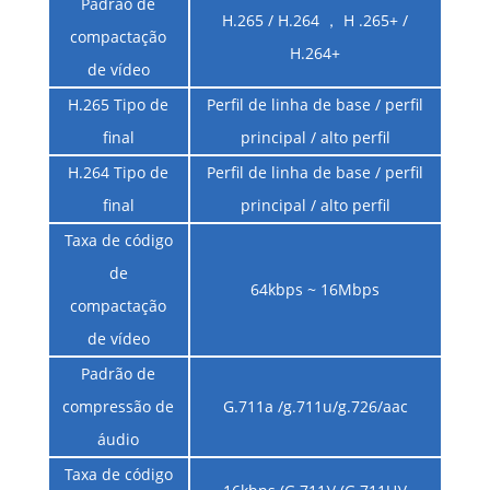
Padrão de
H.265 / H.264 ， H .265+ /
compactação
H.264+
de vídeo
H.265 Tipo de
Perfil de linha de base / perfil
final
principal / alto perfil
H.264 Tipo de
Perfil de linha de base / perfil
final
principal / alto perfil
Taxa de código
de
64kbps ~ 16Mbps
compactação
de vídeo
Padrão de
compressão de
G.711a /g.711u/g.726/aac
áudio
Taxa de código