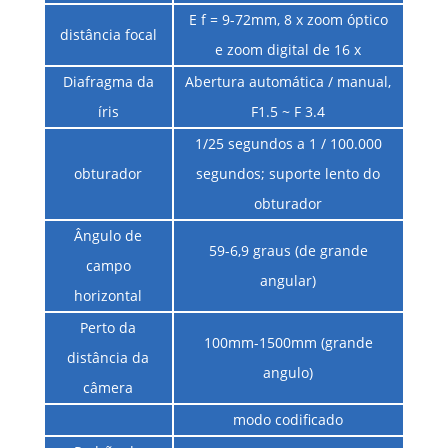
E f = 9-72mm, 8 x zoom óptico
distância focal
e zoom digital de 16 x
Diafragma da
Abertura automática / manual,
íris
F1.5 ~ F 3.4
1/25 segundos a 1 / 100.000
obturador
segundos; suporte lento do
obturador
Ângulo de
59-6,9 graus (de grande
campo
angular)
horizontal
Perto da
100mm-1500mm (grande
distância da
angulo)
câmera
modo codificado