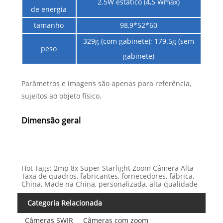
2.5W estático (4,5 Wmax)
de energia
tamanho
98,9*52*60
329g (com gabinete); 179.5g (sem
peso
gabinete)
Parâmetros e imagens são apenas para referência,
sujeitos ao objeto físico.
Dimensão geral
Hot Tags: 2mp 8x Super Starlight Zoom Câmera Alta
Taxa de quadros, fabricantes, fornecedores, fábrica,
China, Made na China, personalizada, alta qualidade
Categoria Relacionada
Câmeras SWIR
Câmeras com zoom