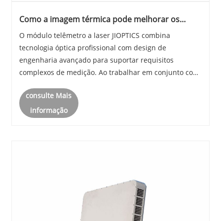
Como a imagem térmica pode melhorar os
modernos sistemas de medição de longa
O módulo telêmetro a laser JIOPTICS combina
distância?
tecnologia óptica profissional com design de
engenharia avançado para suportar requisitos
complexos de medição. Ao trabalhar em conjunto com
sistemas de detecção modernos, as soluções de
consulte Mais
imagem térmica podem melhorar o reconhecimento
de alvos, a consciênci......
informação