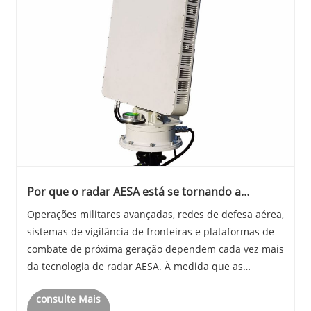
Por que o radar AESA está se tornando a
tecnologia mais crítica para sistemas modernos
Operações militares avançadas, redes de defesa aérea,
de defesa e vigilância
sistemas de vigilância de fronteiras e plataformas de
combate de próxima geração dependem cada vez mais
da tecnologia de radar AESA. À medida que as
ameaças se tornam mais sofisticadas e os ambientes
consulte Mais
mais complexos, as soluções de radar tradicion......