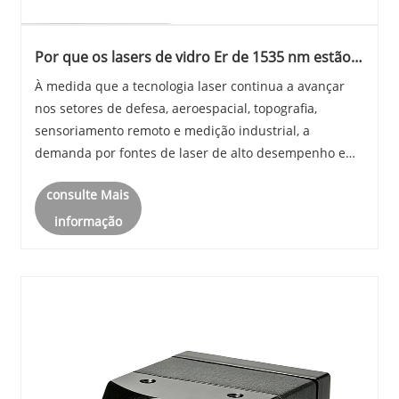
Por que os lasers de vidro Er de 1535 nm estão
se tornando a escolha preferida para aplicações
À medida que a tecnologia laser continua a avançar
modernas de telêmetro e detecção a laser?
nos setores de defesa, aeroespacial, topografia,
sensoriamento remoto e medição industrial, a
demanda por fontes de laser de alto desempenho e
seguras para os olhos aumentou significativamente.
consulte Mais
Entre as várias tecnologias de laser de estado sólido
d......
informação