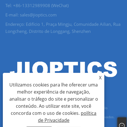
Tel: +86-13312989908 (WeChat)
E-mail: sales@jioptics.com
Endereço: Edifício 1, Praça Mingju, Comunidade Ailian, Rua
Longcheng, Distrito de Longgang, Shenzhen
X
Utilizamos cookies para lhe oferecer uma
melhor experiência de navegação,
analisar o tráfego do site e personalizar o
conteúdo. Ao utilizar este site, você
Copyright © 2022 Shenzhen Jioptics Technology Co., Ltd - Módulo
concorda com o uso de cookies.
política
Telêmetro Laser, Câmera Zoom MWIR - Todos os direitos reservados.
de Privacidade