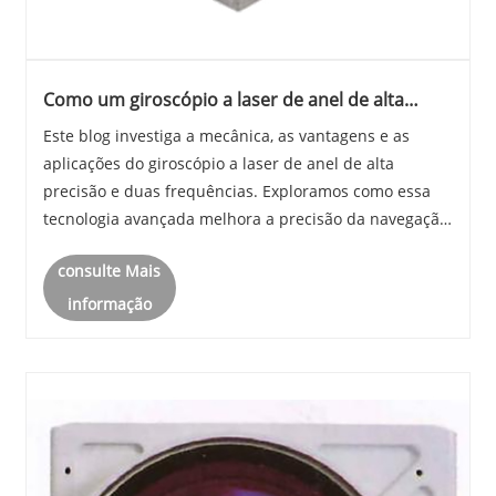
Como um giroscópio a laser de anel de alta
precisão com vibração de máquina de duas
Este blog investiga a mecânica, as vantagens e as
frequências aumenta a precisão da navegação
aplicações do giroscópio a laser de anel de alta
precisão e duas frequências. Exploramos como essa
tecnologia avançada melhora a precisão da navegação,
a engenharia por trás da oscilação de duas
consulte Mais
frequências e as últimas tendências da JIoptics em
desi......
informação