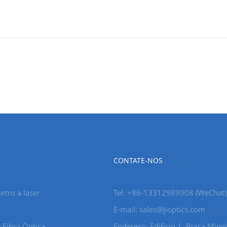
CONTATE-NOS
tro a laser
Tel: +86-13312989908 (WeChat)
E-mail: sales@jioptics.com
 Fibra Óptica
Endereço: Edifício 1, Praça Mingj