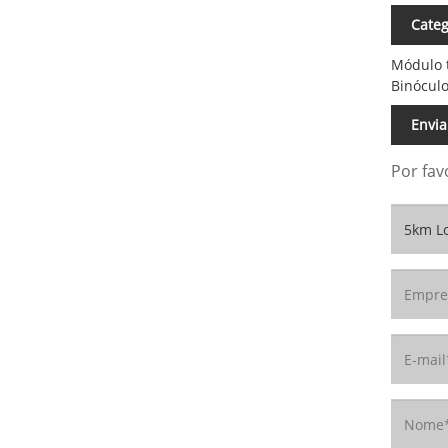
Categ
Módulo t
Binóculo
Envia
Por fav