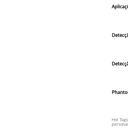
Aplicaç
Detecçã
Detecçã
Phantom
Hot Tags
personal