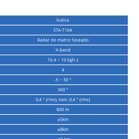
Índice
STA-T10A
Radar de matriz faseado
X-band
10.4 ~ 10.6gh z
4
-5 ~ 30 °
360 °
0,4 ° (rms), tom: 0,4 ° (rms)
800 m
≥5km
≥8km