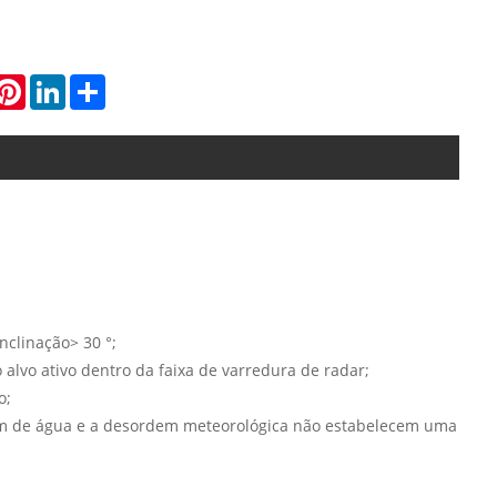
hatsApp
Pinterest
LinkedIn
Share
nclinação> 30 °;
alvo ativo dentro da faixa de varredura de radar;
o;
dem de água e a desordem meteorológica não estabelecem uma