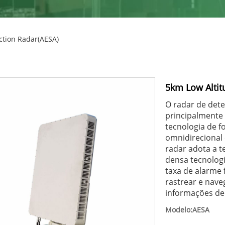
ction Radar(AESA)
5km Low Altit
O radar de dete
principalmente 
tecnologia de f
omnidirecional 
radar adota a 
densa tecnolog
taxa de alarme
rastrear e nave
informações de 
Modelo:AESA