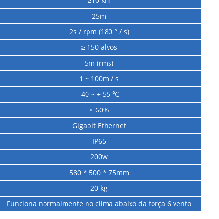
≥10 km
25m
2s / rpm (180 ° / s)
≥ 150 alvos
5m (rms)
1 ~ 100m / s
-40 ~ + 55 ℃
> 60%
Gigabit Ethernet
IP65
200w
580 * 500 * 75mm
20 kg
Funciona normalmente no clima abaixo da força 6 vento