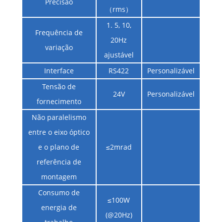
Precisão
（rms）
1. 5, 10,
Frequência de
20Hz
variação
ajustável
Interface
RS422
Personalizável
Tensão de
24V
Personalizável
fornecimento
Não paralelismo
entre o eixo óptico
e o plano de
≤2mrad
referência de
montagem
Consumo de
≤100W
energia de
(@20Hz)