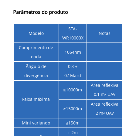
Parâmetros do produto
STA-
Modelo
Notas
WR10000X
Comprimento de
1064nm
onda
Ângulo de
0,8 ±
divergência
0,1Mard
Área reflexiva
≥10000m
0,1 m² UAV
Faixa máxima
Área reflexiva
≥15000m
2 m² UAV
Mini variando
≤150m
± 2m