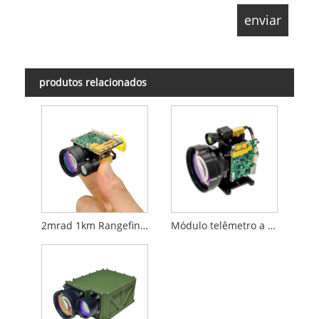
produtos relacionados
2mrad 1km Rangefinder Module para o STEME anti -drone
Módulo telêmetro a laser 2mrad 2km para haste anti-drone