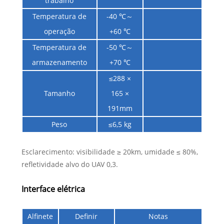
trabalho
Temperatura de
-40 ℃～
operação
+60 ℃
Temperatura de
-50 ℃～
armazenamento
+70 ℃
≤288 ×
Tamanho
165 ×
191mm
Peso
≤6,5 kg
Esclarecimento: visibilidade ≥ 20km, umidade ≤ 80%,
refletividade alvo do UAV 0,3.
Interface elétrica
Alfinete
Definir
Notas