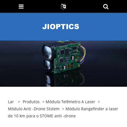
Lar
>
Produtos
>
Módulo Telêmetro A Laser
>
Módulo Anti -Drone Ststem
> Módulo Rangefinder a laser
de 10 km para o STOME anti -drone