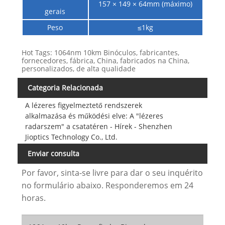
157 × 149 × 64mm (máximo)
gerais
Peso
≤1kg
Hot Tags: 1064nm 10km Binóculos, fabricantes,
fornecedores, fábrica, China, fabricados na China,
personalizados, de alta qualidade
Categoria Relacionada
A lézeres figyelmeztető rendszerek
alkalmazása és működési elve: A "lézeres
radarszem" a csatatéren - Hírek - Shenzhen
Jioptics Technology Co., Ltd.
Enviar consulta
Por favor, sinta-se livre para dar o seu inquérito
no formulário abaixo. Responderemos em 24
horas.