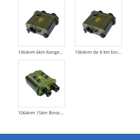
1064nm 6km Rangefinder Binoculares
1064nm de 8 km binóculos de alcance a laser
1064nm 15km Binoculares de alcance a laser