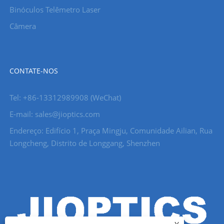
Binóculos Telêmetro Laser
Câmera
CONTATE-NOS
Tel: +86-13312989908 (WeChat)
E-mail: sales@jioptics.com
Endereço: Edifício 1, Praça Mingju, Comunidade Ailian, Rua
Longcheng, Distrito de Longgang, Shenzhen