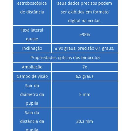
estroboscópica
seus dados precisos podem
de distância
ser exibidos em formato
digital na ocular.
Taxa lateral
≥98%
quase
Inclinação
± 90 graus, precisão 0,1 graus.
Propriedades ópticas dos binóculos
Ampliação
7x
Campo de visão
6,5 graus
Sair do
diâmetro da
5 mm
pupila
Saia da
distância da
20,3 mm
pupila