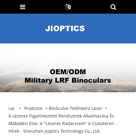
Lar
>
Produtos
>
Binóculos Telêmetro Laser
>
A Lézeres Figyelmeztető Rendszerek Alkalmazása És
Működési Elve: A "lézeres Radarszem" A Csatatéren -
Hírek - Shenzhen Jioptics Technology Co., Ltd.