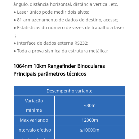
ângulo, distância horizontal, distância vertical, etc.
● Laser único pode medir dois alvos;
● 81 armazenamento de dados de destino, acesso;
● Estatísticas do número de vezes de trabalho a laser
；
● Interface de dados externa RS232;
● Toda a prova sísmica da estrutura metálica;
1064nm 10km Rangefinder Binoculares
Principais parâmetros técnicos
Desempenho variante
Variação
≤30m
mínima
Max variando
12000m
Intervalo efetivo
≥10000m