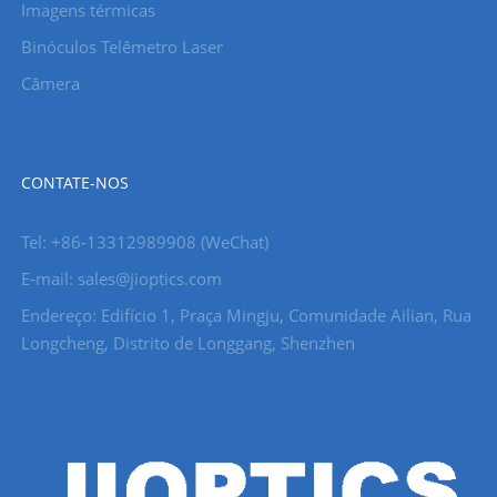
Imagens térmicas
Binóculos Telêmetro Laser
Câmera
CONTATE-NOS
Tel: +86-13312989908 (WeChat)
E-mail: sales@jioptics.com
Endereço: Edifício 1, Praça Mingju, Comunidade Ailian, Rua
Longcheng, Distrito de Longgang, Shenzhen